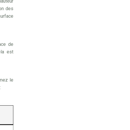
hauteur
ion des
surface
face de
ela est
imez le
: