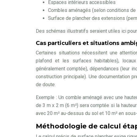
Espaces intérieurs accessibles
Combles aménagés (selon conditions de h
Surface de plancher des extensions (perm
Des schémas illustratifs seraient utiles ici pour 
Cas particuliers et situations amb
Certaines situations nécessitent une attenti
plafond et les surfaces habitables), locau
généralement comptée), dépendances (leur incl
construction principale). Une documentation 
de doute.
Exemple : Un comble aménagé avec une hauteur
de 3 m x 2 m (6 m²) sera comptée si la hauteur 
avec 20 m² au-dessus du sol et 10 m² en sous-s
Méthodologie de calcul éta
Le calcul précis de surface plancher exige rigueu