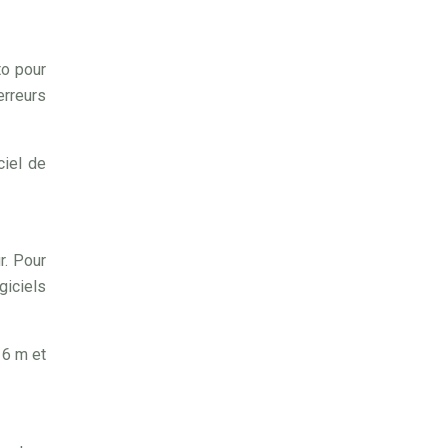
to pour
erreurs
ciel de
r. Pour
giciels
 6 m et