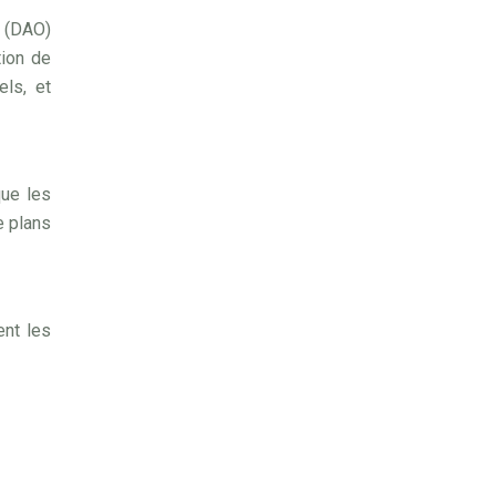
r (DAO)
tion de
els, et
que les
e plans
ent les