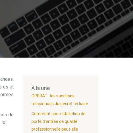
rances,
ères et
À la une
 normes
OPERAT : les sanctions
méconnues du décret tertiaire
Comment une installation de
ypes de
porte d’entrée de qualité
loi.
professionnelle peut-elle